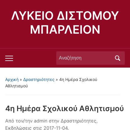
ΛΥΚΕΙΟ ΔΙΣΤΟΜΟΥ
ΜΠΑΡΛΕΙΟΝ
Αναζήτηση
Εναλλαγή
για:
του
μενού
Αρχική
»
Δραστηριότητες
»
4η Ημέρα Σχολικού
για
Αθλητισμού
κινητά
4η Ημέρα Σχολικού Αθλητισμού
Από τον/την
admin
στην
Δραστηριότητες
,
Εκδηλώσεις
στις
2017-11-04
.