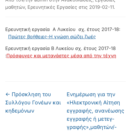
μαθητών
,
Ερευνητικές Εργασίες
στις
2019-02-11
.
Ερευνητική εργασία Α Λυκείου σχ. έτους 2017-18:
Πρώτες βοήθειες-Η γνώση σώζει ζωές
Ερευνητική εργασία Β Λυκείου σχ. έτους 2017-18
:
Πρόσφυγες και μετανάστες μέσα από την τέχνη
←
Πρόσκληση του
Ενημέρωση για την
Συλλόγου Γονέων και
«Ηλεκτρονική Αίτηση
κηδεμόνων
εγγραφής, ανανέωσης
εγγραφής ή μετεγ-
γραφής»,μαθητών/-