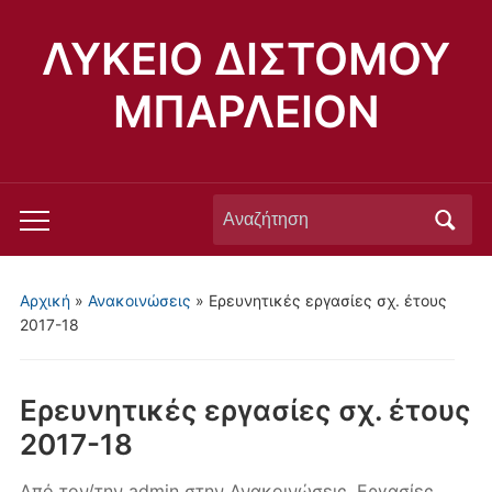
ΛΥΚΕΙΟ ΔΙΣΤΟΜΟΥ
ΜΠΑΡΛΕΙΟΝ
Αναζήτηση
Εναλλαγή
για:
του
μενού
Αρχική
»
Ανακοινώσεις
»
Ερευνητικές εργασίες σχ. έτους
για
2017-18
κινητά
Ερευνητικές εργασίες σχ. έτους
2017-18
Από τον/την
admin
στην
Ανακοινώσεις
,
Εργασίες