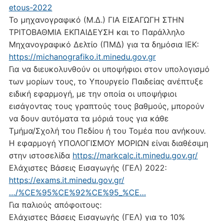
etous-2022
Το μηχανογραφικό (Μ.Δ.) ΓΙΑ ΕΙΣΑΓΩΓΗ ΣΤΗΝ
ΤΡΙΤΟΒΑΘΜΙΑ ΕΚΠΑΙΔΕΥΣΗ και το Παράλληλο
Μηχανογραφικό Δελτίο (ΠΜΔ) για τα δημόσια ΙΕΚ:
https://michanografiko.it.minedu.gov.gr
Για να διευκολυνθούν οι υποψήφιοι στον υπολογισμό
των μορίων τους, το Υπουργείο Παιδείας ανέπτυξε
ειδική εφαρμογή, με την οποία οι υποψήφιοι
εισάγοντας τους γραπτούς τους βαθμούς, μπορούν
να δουν αυτόματα τα μόριά τους για κάθε
Τμήμα/Σχολή του Πεδίου ή του Τομέα που ανήκουν.
Η εφαρμογή ΥΠΟΛΟΓΙΣΜΟΥ ΜΟΡΙΩΝ είναι διαθέσιμη
στην ιστοσελίδα
https://markcalc.it.minedu.gov.gr/
Ελάχιστες Βάσεις Εισαγωγής (ΓΕΛ) 2022:
https://exams.it.minedu.gov.gr/
…/%CE%95%CE%92%CE%95_%CE…
Για παλιούς απόφοιτους:
Ελάχιστες Βάσεις Εισαγωγής (ΓΕΛ) για το 10%