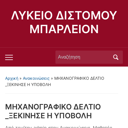
ΛΥΚΕΙΟ ΔΙΣΤΟΜΟΥ
ΜΠΑΡΛΕΙΟΝ
Αναζήτηση
Εναλλαγή
για:
του
μενού
Αρχική
»
Ανακοινώσεις
»
ΜΗΧΑΝΟΓΡΑΦΙΚΟ ΔΕΛΤΙΟ
για
_ΞΕΚΙΝΗΣΕ Η ΥΠΟΒΟΛΗ
κινητά
ΜΗΧΑΝΟΓΡΑΦΙΚΟ ΔΕΛΤΙΟ
_ΞΕΚΙΝΗΣΕ Η ΥΠΟΒΟΛΗ
Από τον/την
admin
στην
Ανακοινώσεις
,
Μαθητές
,