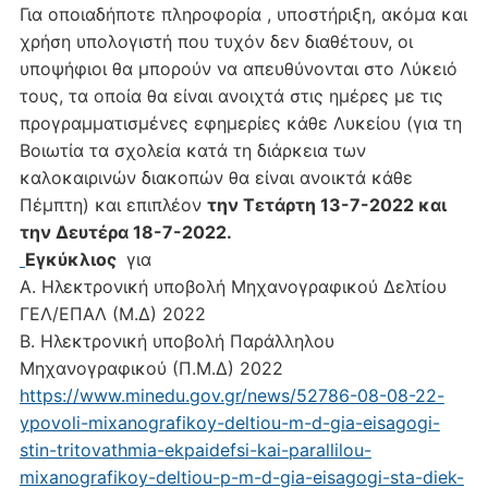
Για οποιαδήποτε πληροφορία , υποστήριξη, ακόμα και
χρήση υπολογιστή που τυχόν δεν διαθέτουν, οι
υποψήφιοι θα μπορούν να απευθύνονται στο Λύκειό
τους, τα οποία θα είναι ανοιχτά στις ημέρες με τις
προγραμματισμένες εφημερίες κάθε Λυκείου (για τη
Βοιωτία τα σχολεία κατά τη διάρκεια των
καλοκαιρινών διακοπών θα είναι ανοικτά κάθε
Πέμπτη) και επιπλέον
την Τετάρτη 13-7-2022 και
την Δευτέρα 18-7-2022.
Εγκύκλιος
για
Α. Ηλεκτρονική υποβολή Μηχανογραφικού Δελτίου
ΓΕΛ/ΕΠΑΛ (Μ.Δ) 2022
Β. Ηλεκτρονική υποβολή Παράλληλου
Μηχανογραφικού (Π.Μ.Δ) 2022
https://www.minedu.gov.gr/news/52786-08-08-22-
ypovoli-mixanografikoy-deltiou-m-d-gia-eisagogi-
stin-tritovathmia-ekpaidefsi-kai-parallilou-
mixanografikoy-deltiou-p-m-d-gia-eisagogi-sta-diek-